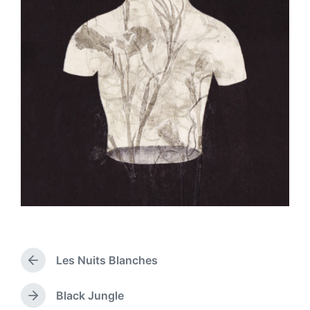
Les Nuits Blanches
P
r
e
Black Jungle
N
v